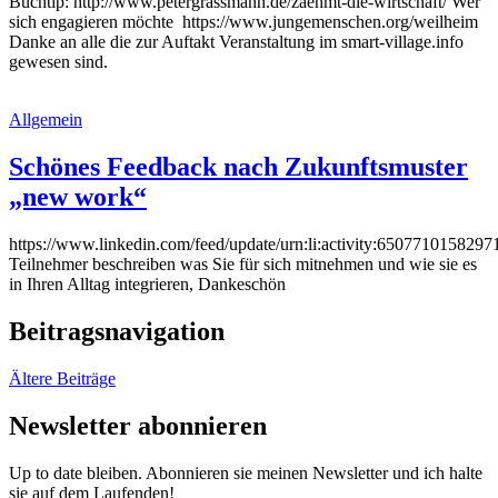
Buchtip: http://www.petergrassmann.de/zaehmt-die-wirtschaft/ Wer
sich engagieren möchte https://www.jungemenschen.org/weilheim
Danke an alle die zur Auftakt Veranstaltung im smart-village.info
gewesen sind.
Allgemein
Schönes Feedback nach Zukunftsmuster
„new work“
https://www.linkedin.com/feed/update/urn:li:activity:650771015829
Teilnehmer beschreiben was Sie für sich mitnehmen und wie sie es
in Ihren Alltag integrieren, Dankeschön
Beitragsnavigation
Ältere Beiträge
Newsletter abonnieren
Up to date bleiben. Abonnieren sie meinen Newsletter und ich halte
sie auf dem Laufenden!